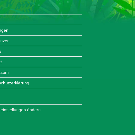
ungen
enzen
e
t
ssum
chutzerklärung
einstellungen ändern