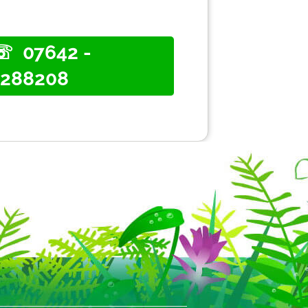
07642 -
9288208
Ü