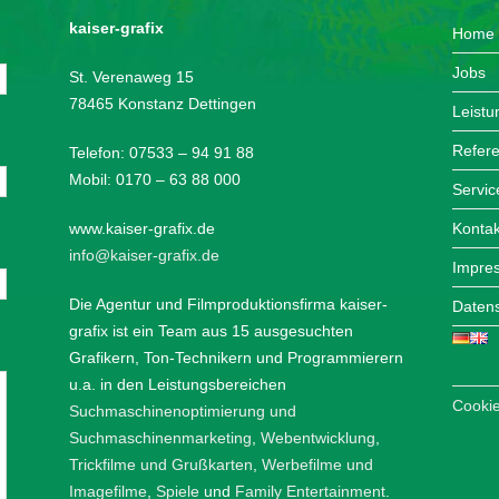
kaiser-grafix
Home
Jobs
St. Verenaweg 15
78465 Konstanz Dettingen
Leist
Refer
Telefon: 07533 – 94 91 88
Mobil: 0170 – 63 88 000
Servic
www.kaiser-grafix.de
Kontak
info@kaiser-grafix.de
Impre
Die Agentur und Filmproduktionsfirma kaiser-
Datens
grafix ist ein Team aus 15 ausgesuchten
Grafikern, Ton-Technikern und Programmierern
u.a. in den Leistungsbereichen
Cookie
Suchmaschinenoptimierung und
Suchmaschinenmarketing
,
Webentwicklung
,
Trickfilme und Grußkarten
,
Werbefilme und
Imagefilme
,
Spiele
und
Family Entertainment
.