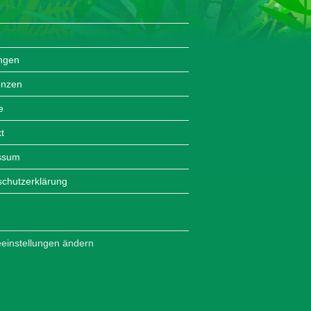
ungen
enzen
e
t
ssum
chutzerklärung
einstellungen ändern