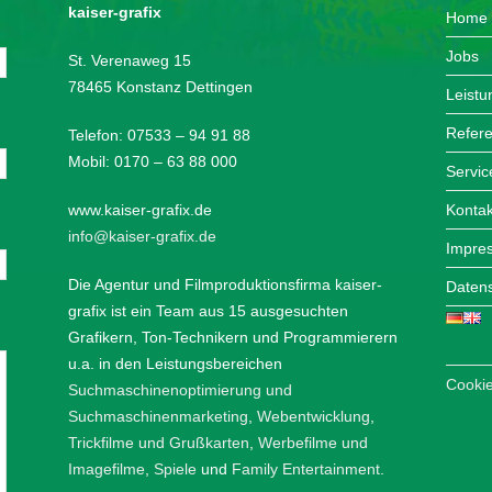
kaiser-grafix
Home
Jobs
St. Verenaweg 15
78465 Konstanz Dettingen
Leist
Refer
Telefon: 07533 – 94 91 88
Mobil: 0170 – 63 88 000
Servic
www.kaiser-grafix.de
Kontak
info@kaiser-grafix.de
Impre
Die Agentur und Filmproduktionsfirma kaiser-
Datens
grafix ist ein Team aus 15 ausgesuchten
Grafikern, Ton-Technikern und Programmierern
u.a. in den Leistungsbereichen
Cookie
Suchmaschinenoptimierung und
Suchmaschinenmarketing
,
Webentwicklung
,
Trickfilme und Grußkarten
,
Werbefilme und
Imagefilme
,
Spiele
und
Family Entertainment
.