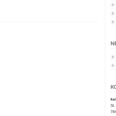
N
K
kai
St
78