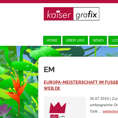
HOME
ÜBER UNS
NEWS
LE
EM
EUROPA-MEISTERSCHAFT IM FUSSBA
EB.DE
26.07.2010 | Zur
umfangreiche O
Club....
weiterle