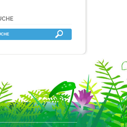
UCHE
Ü