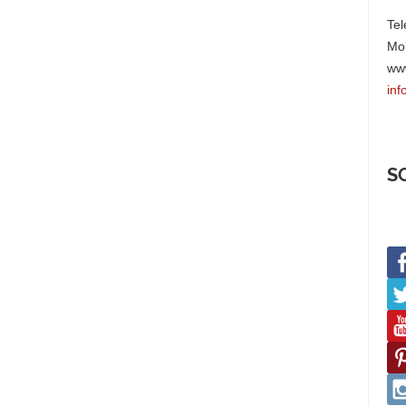
Tel
Mob
www
inf
S