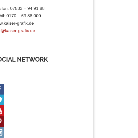
efon: 07533 – 94 91 88
il: 0170 – 63 88 000
.kaiser-grafix.de
o@kaiser-grafix.de
OCIAL NETWORK