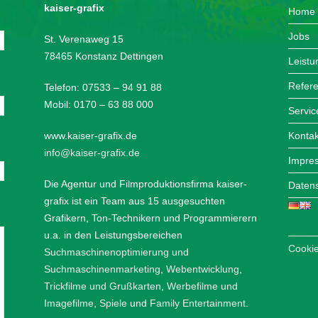
kaiser-grafix
Home
Jobs
St. Verenaweg 15
78465 Konstanz Dettingen
Leist
Refer
Telefon: 07533 – 94 91 88
Mobil: 0170 – 63 88 000
Servic
www.kaiser-grafix.de
Kontak
info@kaiser-grafix.de
Impre
Die Agentur und Filmproduktionsfirma kaiser-
Datens
grafix ist ein Team aus 15 ausgesuchten
Grafikern, Ton-Technikern und Programmierern
u.a. in den Leistungsbereichen
Cookie
Suchmaschinenoptimierung und
Suchmaschinenmarketing
,
Webentwicklung
,
Trickfilme und Grußkarten
,
Werbefilme und
Imagefilme
,
Spiele
und
Family Entertainment
.