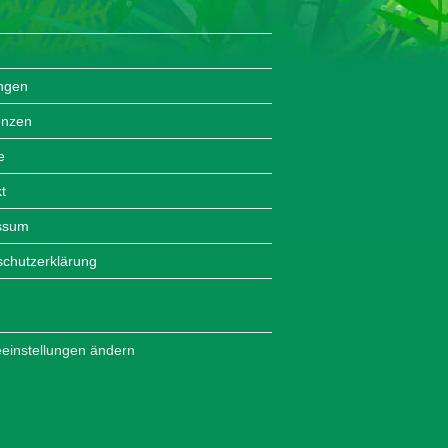
ungen
enzen
e
t
ssum
chutzerklärung
einstellungen ändern