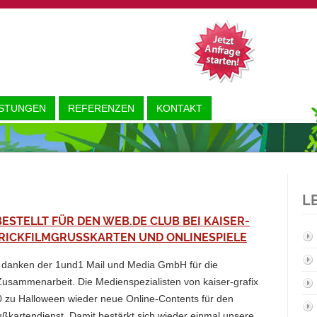
ISTUNGEN
REFERENZEN
KONTAKT
L
ESTELLT FÜR DEN WEB.DE CLUB BEI KAISER-
TRICKFILMGRUSSKARTEN UND ONLINESPIELE
r danken der 1und1 Mail und Media GmbH für die
Zusammenarbeit. Die Medienspezialisten von kaiser-grafix
0 zu Halloween wieder neue Online-Contents für den
kartendienst. Damit bestärkt sich wieder einmal unsere