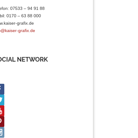
efon: 07533 – 94 91 88
il: 0170 – 63 88 000
.kaiser-grafix.de
o@kaiser-grafix.de
OCIAL NETWORK