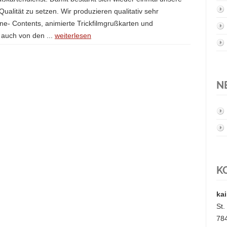
Qualität zu setzen. Wir produzieren qualitativ sehr
ne- Contents, animierte Trickfilmgrußkarten und
e auch von den ...
weiterlesen
N
K
kai
St
78