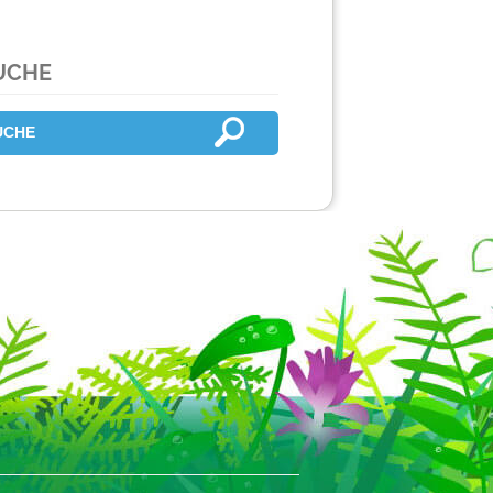
UCHE
Ü