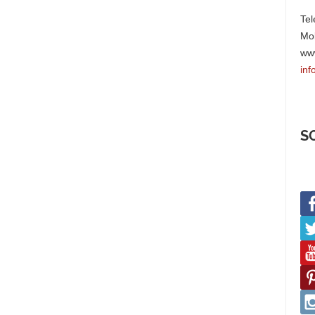
Tel
Mob
www
inf
S